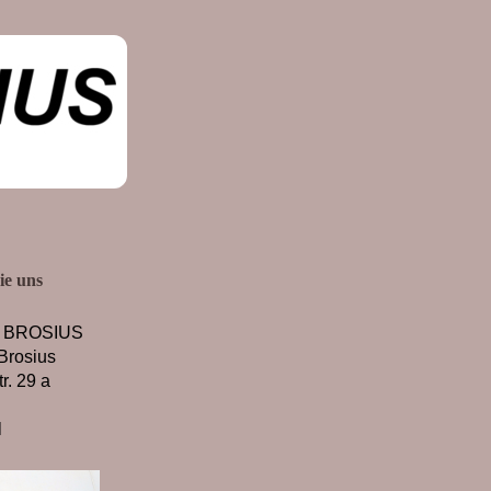
ie uns
z BROSIUS
Brosius
r. 29 a
l