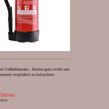
den Vollbildmodus - Button ganz rechts um
umente vergrößert zu betrachten
Sitemap
osius