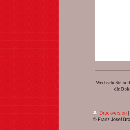
Wechseln Sie in 
die Dok
Druckversion
|
© Franz Josef Br