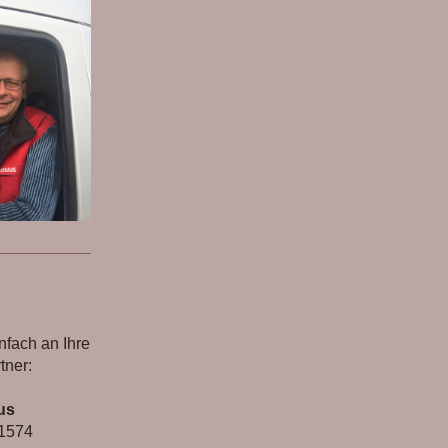
nfach an Ihre
tner:
us
 1574